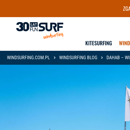
ZGA
Szkoła i wypożyczalnia Wind
KITESURFING
WIN
WINDSURFING.COM.PL
WINDSURFING BLOG
DAHAB – WI
DLA DZIECI
DLA MŁODZIEŻY
KURSY GRUPOWE
KURSY GRUPOWE
KURSY INDYWIDUALNE
OBOZY
LEKCJE INDYWIDUALNE
KURSY INDYWIDUALNE
LEKCJE INDYWIDUALN