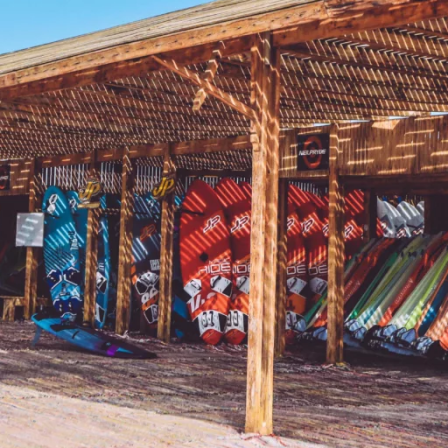
WYJAZDY 
KURSY INDYWIDUALNE
PATENT VDWS
ZAG
LEKCJE INDYWIDUALNE
KURS INSTRUKTORSKI