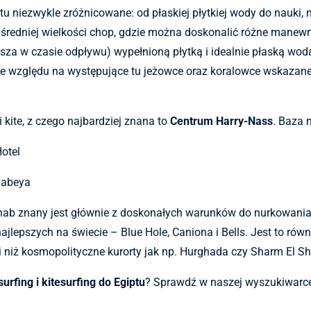
tu niezwykle zróżnicowane: od płaskiej płytkiej wody do nauki, 
 średniej wielkości chop, gdzie można doskonalić różne manewr
za w czasie odpływu) wypełnioną płytką i idealnie płaską wodą
k ze względu na występujące tu jeżowce oraz koralowce wskazan
 kite
, z czego
najbardziej znana to
Centrum
Harry-Nass
.
Baza m
Hotel
habeya
hab znany jest głównie z doskonałych warunków do nurkowania.
jlepszych na świecie – Blue Hole, Caniona i Bells. Jest to rów
ji niż kosmopolityczne kurorty jak np. Hurghada czy Sharm El Sh
urfing i kitesurfing do Egiptu
? Sprawdź w naszej wyszukiwarc