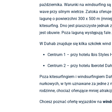
października. Warunki na windsurfing są 
wave przy silnym wietrze. Z
atoka oferuje
lagunę o powierzchni
300 x 500 m (mniejs
kitesurfing. Dno jest piaszczyste jedna
jest obuwie.
Poza laguną występują fale.
W Dahab
znajduje się kilka
szkółek
wind i
Centrum 1 – przy hotelu Ibis Styles 
Centrum 2 – przy hotelu Iberotel Da
Poza kitesurfingiem i windsurfingiem Da
nurkowych, w tym uznawane za jedne z na
rodzinne, chociaż oferujące mniej atrakc
Chcesz poznać ofertę wyjazdów na
winds