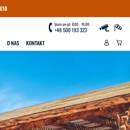
E10
biuro pn-pt: 8.00 - 16.00
+48 500 193 323
O NAS
KONTAKT
YJAZDY
WYPOŻYCZALNIA
WYPOŻYCZALNIA 
RANICZNE NA 
WINDSURFINGU
NDSURFING
PRZECHOWALNIA
RANICZNE NA 
NGFOILA