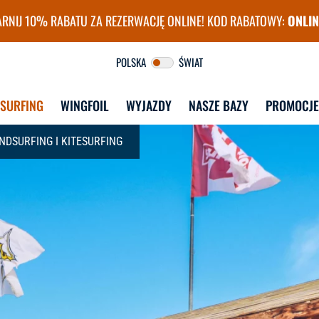
RNIJ 10% RABATU ZA REZERWACJĘ ONLINE! KOD RABATOWY:
ONLIN
surfingu FunSurf
POLSKA
ŚWIAT
DSURFING
WINGFOIL
WYJAZDY
NASZE BAZY
PROMOCJE
NDSURFING I KITESURFING
DLA STUDENTÓW
DLA DOROSŁYCH
W
STUDENT CAMP 
KURSY GRUPOWE
WYJAZDY 
WINDSURFING
ZAG
CAMP 30+
WI
STUDENT CAMP 
KURSY INDYWIDUALNE
WINGFOIL + PUMPFOIL
WYJAZDY 
ZAG
E
LEKCJE INDYWIDUALNE
STUDENT CAMP KITE & 
WI
WAKE
KURS INSTRUKTORSKI