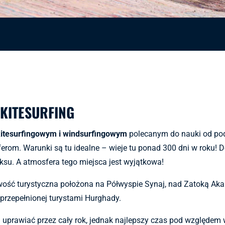
 KITESURFING
kitesurfingowym i windsurfingowym
polecanym do nauki od pod
om. Warunki są tu idealne – wieje tu ponad 300 dni w roku! Do
aksu. A atmosfera tego miejsca jest wyjątkowa!
ość turystyczna położona na Półwyspie Synaj, nad Zatoką Aka
przepełnionej turystami Hurghady.
 uprawiać przez cały rok, jednak najlepszy czas pod względem w