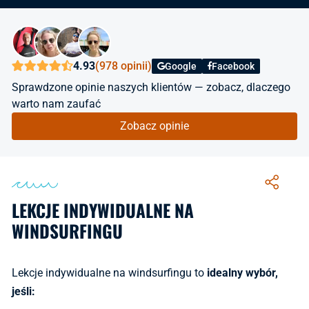
4.93
(978 opinii)
Google
Facebook
Sprawdzone opinie naszych klientów — zobacz, dlaczego
warto nam zaufać
Zobacz opinie
LEKCJE INDYWIDUALNE NA
WINDSURFINGU
Lekcje indywidualne na windsurfingu to
idealny wybór,
jeśli: