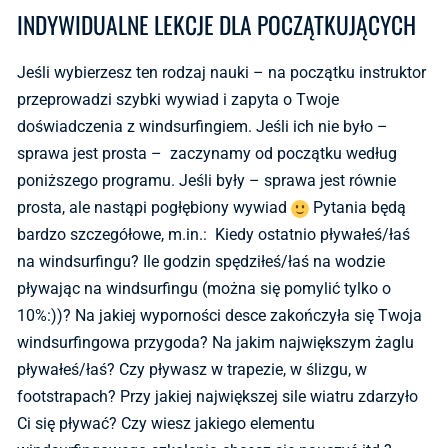
INDYWIDUALNE LEKCJE DLA POCZĄTKUJĄCYCH
Jeśli wybierzesz ten rodzaj nauki – na początku instruktor
przeprowadzi szybki wywiad i zapyta o Twoje
doświadczenia z windsurfingiem. Jeśli ich nie było –
sprawa jest prosta – zaczynamy od początku według
poniższego programu. Jeśli były – sprawa jest równie
prosta, ale nastąpi pogłębiony wywiad
Pytania będą
bardzo szczegółowe, m.in.: Kiedy ostatnio pływałeś/łaś
na windsurfingu? Ile godzin spędziłeś/łaś na wodzie
pływając na windsurfingu (można się pomylić tylko o
10%:))? Na jakiej wyporności desce zakończyła się Twoja
windsurfingowa przygoda? Na jakim największym żaglu
pływałeś/łaś? Czy pływasz w trapezie, w ślizgu, w
footstrapach? Przy jakiej największej sile wiatru zdarzyło
Ci się pływać? Czy wiesz jakiego elementu