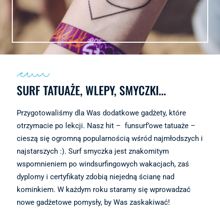
SURF TATUAŻE, WLEPY, SMYCZKI...
Przygotowaliśmy dla Was dodatkowe gadżety, które
otrzymacie po lekcji. Nasz hit – funsurf’owe tatuaże –
cieszą się ogromną popularnością wśród najmłodszych i
najstarszych :). Surf smyczka jest znakomitym
wspomnieniem po windsurfingowych wakacjach, zaś
dyplomy i certyfikaty zdobią niejedną ścianę nad
kominkiem. W każdym roku staramy się wprowadzać
nowe gadżetowe pomysły, by Was zaskakiwać!