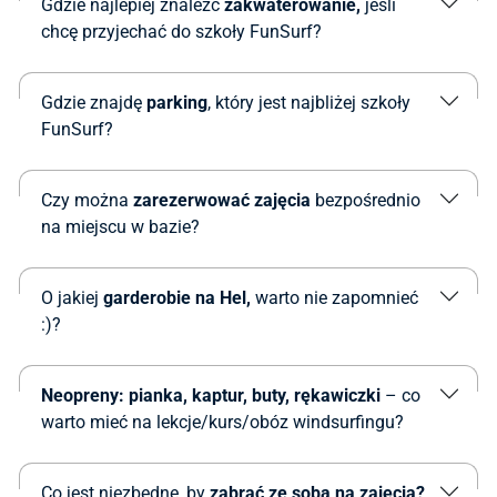
Gdzie najlepiej znaleźć
zakwaterowanie,
jeśli
chcę przyjechać do szkoły FunSurf?
Gdzie znajdę
parking
, który jest najbliżej szkoły
FunSurf?
Czy można
zarezerwować zajęcia
bezpośrednio
na miejscu w bazie?
O jakiej
garderobie na Hel,
warto nie zapomnieć
:)?
Neopreny: pianka, kaptur, buty, rękawiczki
– co
warto mieć na lekcje/kurs/obóz windsurfingu?
Co jest niezbędne, by
zabrać ze sobą na zajęcia?