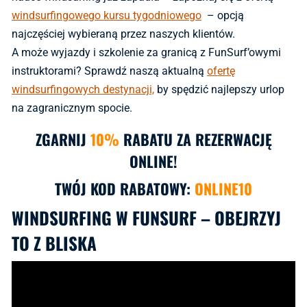
windsurfingowego kursu tygodniowego
– opcją
najczęściej wybieraną przez naszych klientów.
A może wyjazdy i szkolenie za granicą z FunSurf’owymi
instruktorami? Sprawdź naszą aktualną
ofertę
windsurfingowych destynacji,
by spędzić najlepszy urlop
na zagranicznym spocie.
ZGARNIJ
10%
RABATU ZA REZERWACJĘ
ONLINE!
TWÓJ KOD RABATOWY:
ONLINE10
WINDSURFING W FUNSURF – OBEJRZYJ
TO Z BLISKA