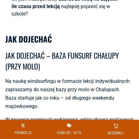
Ile czasu przed lekcją
najlepiej pojawić się w
szkole?
JAK DOJECHAĆ
JAK DOJECHAĆ – BAZA FUNSURF CHAŁUPY
(PRZY MOLO)
Na naukę windsurfingu w formacie lekcji indywidualnych
zapraszamy do naszej bazy przy molo w Chałupach.
Baza startuje jak co roku – od długiego weekendu
majówkowego.
W procesie rezerwacji wybierzesz, gdzie chcesz realizować
lekcje indywidualne – w Chałupach czy na Polarisie.
PROMOCJE
CENA OD:
60
ZŁ
REZERWUJ