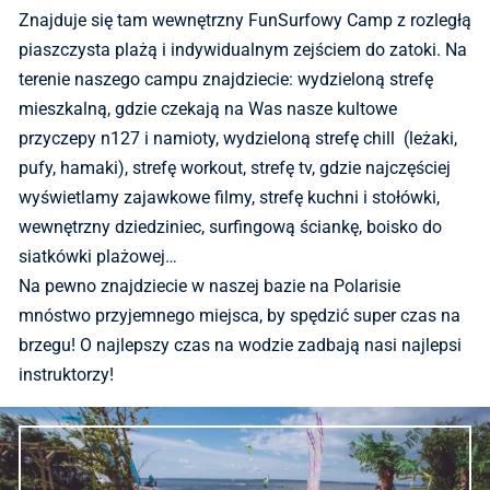
Znajduje się tam wewnętrzny FunSurfowy Camp z rozległą
piaszczysta plażą i indywidualnym zejściem do zatoki. Na
terenie naszego campu znajdziecie: wydzieloną strefę
mieszkalną, gdzie czekają na Was nasze kultowe
przyczepy n127 i namioty, wydzieloną strefę chill (leżaki,
pufy, hamaki), strefę workout, strefę tv, gdzie najczęściej
wyświetlamy zajawkowe filmy, strefę kuchni i stołówki,
wewnętrzny dziedziniec, surfingową ściankę, boisko do
siatkówki plażowej…
Na pewno znajdziecie w naszej bazie na Polarisie
mnóstwo przyjemnego miejsca, by spędzić super czas na
brzegu! O najlepszy czas na wodzie zadbają nasi najlepsi
instruktorzy!