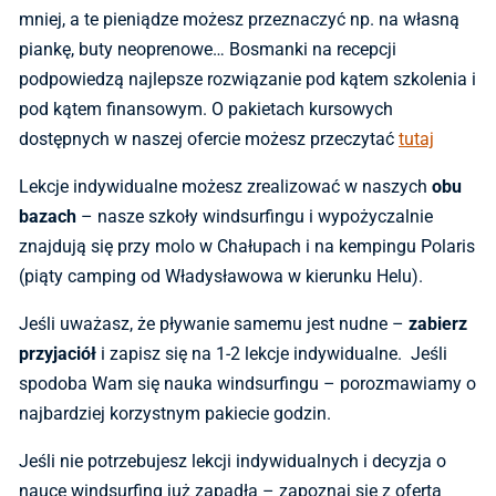
mniej, a te pieniądze możesz przeznaczyć np. na własną
piankę, buty neoprenowe… Bosmanki na recepcji
podpowiedzą najlepsze rozwiązanie pod kątem szkolenia i
pod kątem finansowym. O pakietach kursowych
dostępnych w naszej ofercie możesz przeczytać
tutaj
Lekcje indywidualne możesz zrealizować w naszych
obu
bazach
– nasze szkoły windsurfingu i wypożyczalnie
znajdują się przy molo w Chałupach i na kempingu Polaris
(piąty camping od Władysławowa w kierunku Helu).
Jeśli uważasz, że pływanie samemu jest nudne –
zabierz
przyjaciół
i zapisz się na 1-2 lekcje indywidualne. Jeśli
spodoba Wam się nauka windsurfingu – porozmawiamy o
najbardziej korzystnym pakiecie godzin.
Jeśli nie potrzebujesz lekcji indywidualnych i decyzja o
nauce windsurfing już zapadła – zapoznaj się z ofertą