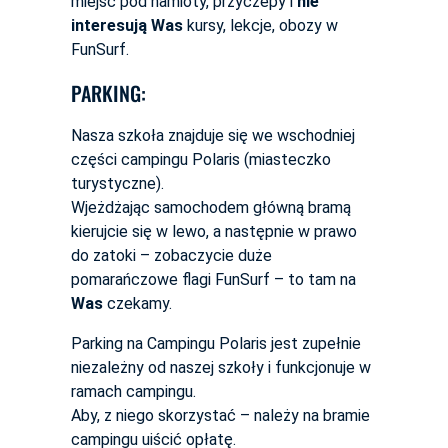
miejsc pod namioty, przyczepy i
nie
interesują Was
kursy, lekcje, obozy w
FunSurf.
PARKING:
Nasza szkoła znajduje się we wschodniej
części campingu Polaris (miasteczko
turystyczne).
Wjeżdżając samochodem główną bramą
kierujcie się w lewo, a następnie w prawo
do zatoki – zobaczycie duże
pomarańczowe flagi FunSurf – to tam na
Was
czekamy.
Parking na Campingu Polaris jest zupełnie
niezależny od naszej szkoły i funkcjonuje w
ramach campingu.
Aby, z niego skorzystać – należy na bramie
campingu uiścić opłatę.