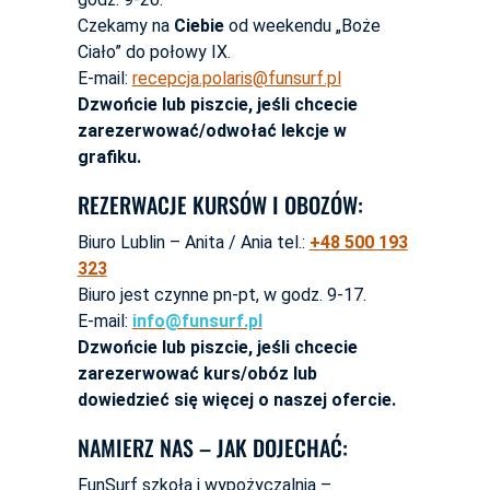
Czekamy na
Ciebie
od weekendu „Boże
Ciało” do połowy IX.
E-mail:
recepcja.polaris@funsurf.pl
Dzwońcie lub piszcie, jeśli chcecie
zarezerwować/odwołać lekcje w
grafiku.
REZERWACJE KURSÓW I OBOZÓW:
Biuro Lublin – Anita / Ania tel.:
+48 500 193
323
Biuro jest czynne pn-pt, w godz. 9-17.
E-mail:
info@funsurf.pl
Dzwońcie lub piszcie, jeśli chcecie
zarezerwować kurs/obóz lub
dowiedzieć się więcej o naszej ofercie.
NAMIERZ NAS – JAK DOJECHAĆ:
FunSurf szkoła i wypożyczalnia –