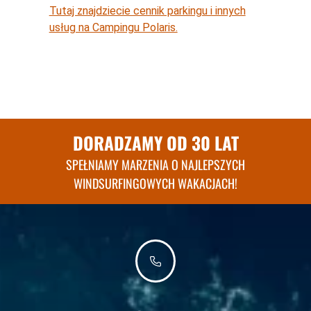
Tutaj znajdziecie cennik parkingu i innych
usług na Campingu Polaris.
DORADZAMY OD 30 LAT
SPEŁNIAMY MARZENIA O NAJLEPSZYCH
WINDSURFINGOWYCH WAKACJACH!