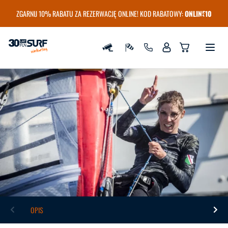
ZGARNIJ 10% RABATU ZA REZERWACJĘ ONLINE! KOD RABATOWY:
ONLINE10
Szkoła i wypożyczalnia Windsurfingu FunSurf
OPIS