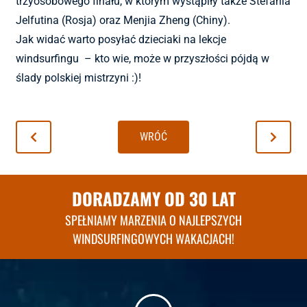
trzyosobowego finału, w którym wystąpiły także Stefania
Jelfutina (Rosja) oraz Menjia Zheng (Chiny).
Jak widać warto posyłać dzieciaki na lekcje
windsurfingu – kto wie, może w przyszłości pójdą w
ślady polskiej mistrzyni :)!
WRÓĆ
DORADZAMY OD 30 LAT
SPEŁNIAMY MARZENIA O NAJLEPSZYCH
WINDSURFINGOWYCH WAKACJACH!