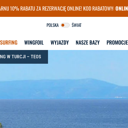
RNIJ 10% RABATU ZA REZERWACJĘ ONLINE! KOD RABATOWY:
ONLIN
surfingu FunSurf
POLSKA
ŚWIAT
DSURFING
WINGFOIL
WYJAZDY
NASZE BAZY
PROMOCJE
NG W TURCJI – TEOS
DLA STUDENTÓW
DLA DOROSŁYCH
W
STUDENT CAMP 
KURSY GRUPOWE
WYJAZDY 
WINDSURFING
ZA
CAMP 30+
WI
STUDENT CAMP 
KURSY INDYWIDUALNE
WINGFOIL + PUMPFOIL
WYJAZDY 
ZA
E
LEKCJE INDYWIDUALNE
STUDENT CAMP KITE 
WI
& WAKE
KURS INSTRUKTORSKI