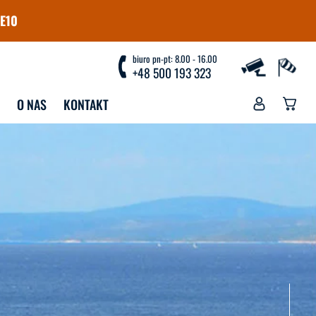
E10
biuro pn-pt: 8.00 - 16.00
+48 500 193 323
O NAS
KONTAKT
YJAZDY
WYPOŻYCZALNIA
WYPOŻYCZALNIA 
GRANICZNE NA 
WINDSURFINGU
NDSURFING
PRZECHOWALNIA
GRANICZNE NA 
NGFOILA