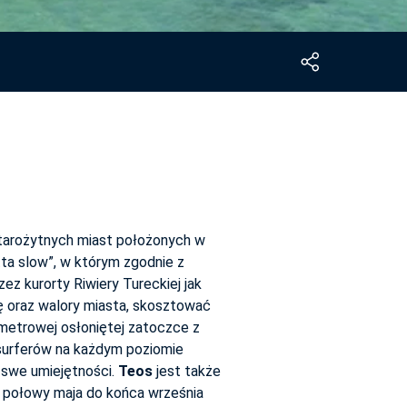
tarożytnych miast położonych w
itta slow”, w którym zgodnie z
ez kurorty Riwiery Tureckiej jak
ę oraz walory miasta, skosztować
 metrowej osłoniętej zatoczce z
dsurferów na każdym poziomie
 swe umiejętności.
Teos
jest także
Od połowy maja do końca września