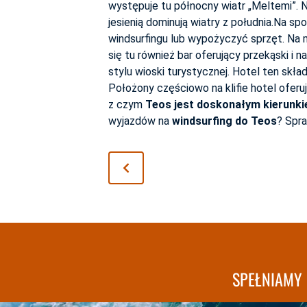
występuje tu północny wiatr „Meltemi”. Na
jesienią dominują wiatry z południa.Na s
windsurfingu lub wypożyczyć sprzęt. Na mie
się tu również bar oferujący przekąski i n
stylu wioski turystycznej. Hotel ten skł
Położony częściowo na klifie hotel oferuj
z czym
Teos jest doskonałym
kierunk
wyjazdów na
windsurfing do Teos
? Spr
SPEŁNIAMY