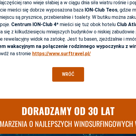
jczęściej rano wieje słabiej a w ciągu dnia siła wiatru rośnie i
pocie mieści się dobrze wyposażona baza
ION-Club Teos
, gdzie 
jscu są prysznice, przebieralnie i toalety. W butiku można zakup
apoje.
Centrum ION-Club 4*
mieści się tuż obok hotelu
Club Atl
ada się z kilkudziesięciu mniejszych budynków o niskiej zabudow
e rewelacyjny widok na zatokę. Jest tu basen, zjeżdżalnie i mnós
iem wakacyjnym na połączenie rodzinnego wypoczynku z wi
awdź na stronie
https://www.surftravel.pl/
WRÓĆ
DORADZAMY OD 30 LAT
 MARZENIA O NAJLEPSZYCH WINDSURFINGOWYCH 