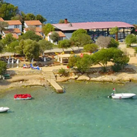
WYJAZDY 
KURSY INDYWIDUALNE
PATENT VDWS
ZA
LEKCJE INDYWIDUALNE
KURS INSTRUKTORSKI