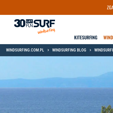
ZGA
Szkoła i wypożyczalnia Wind
KITESURFING
WIN
WINDSURFING.COM.PL
WINDSURFING BLOG
WINDSURFI
DLA DZIECI
DLA MŁODZIEŻY
KURSY GRUPOWE
KURSY GRUPOWE
KURSY INDYWIDUALNE
OBOZY
LEKCJE INDYWIDUALNE
KURSY INDYWIDUALNE
LEKCJE INDYWIDUALN