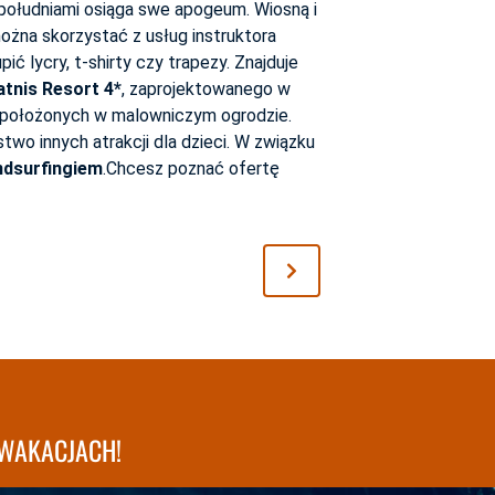
 popołudniami osiąga swe apogeum. Wiosną i
można skorzystać z usług instruktora
ić lycry, t-shirty czy trapezy. Znajduje
atnis Resort 4*
, zaprojektowanego w
ie położonych w malowniczym ogrodzie.
two innych atrakcji dla dzieci. W związku
ndsurfingiem
.Chcesz poznać ofertę
WAKACJACH!