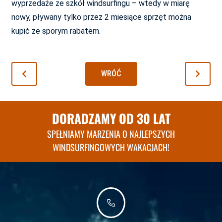
wyprzedaże ze szkół windsurfingu – wtedy w miarę
nowy, pływany tylko przez 2 miesiące sprzęt można
kupić ze sporym rabatem.
WRÓĆ
DORADZAMY OD 30 LAT
SPEŁNIAMY MARZENIA O NAJLEPSZYCH
WINDSURFINGOWYCH WAKACJACH!