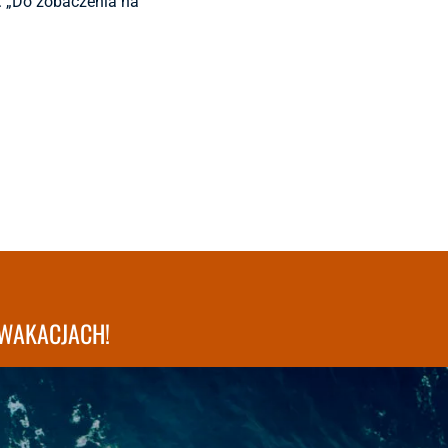
u. „Do zobaczenia na
WAKACJACH!