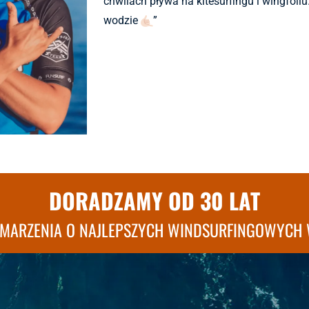
chwilach pływa na kitesurfingu i wingfoil
wodzie
”
DORADZAMY OD 30 LAT
 MARZENIA O NAJLEPSZYCH WINDSURFINGOWYCH 