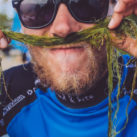
WYJAZDY 
KURSY INDYWIDUALNE
PATENT VDWS
ZAG
LEKCJE INDYWIDUALNE
KURS INSTRUKTORSKI