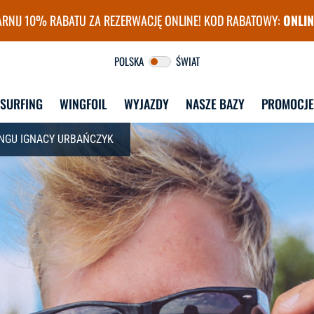
RNIJ 10% RABATU ZA REZERWACJĘ ONLINE! KOD RABATOWY:
ONLIN
surfingu FunSurf
POLSKA
ŚWIAT
DSURFING
WINGFOIL
WYJAZDY
NASZE BAZY
PROMOCJE
NGU IGNACY URBAŃCZYK
DLA STUDENTÓW
DLA DOROSŁYCH
W
STUDENT CAMP 
KURSY GRUPOWE
WYJAZDY 
WINDSURFING
ZAG
CAMP 30+
WI
STUDENT CAMP 
KURSY INDYWIDUALNE
WINGFOIL + PUMPFOIL
WYJAZDY 
ZAG
E
LEKCJE INDYWIDUALNE
STUDENT CAMP KITE & 
WI
WAKE
KURS INSTRUKTORSKI