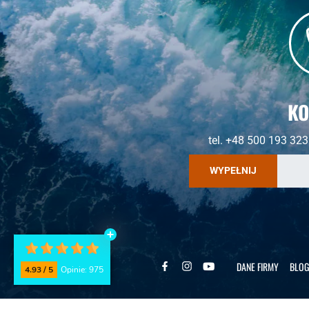
KO
tel. +48 500 193 323
WYPEŁNIJ
DANE FIRMY
BLOG
4.93 / 5
Opinie: 975