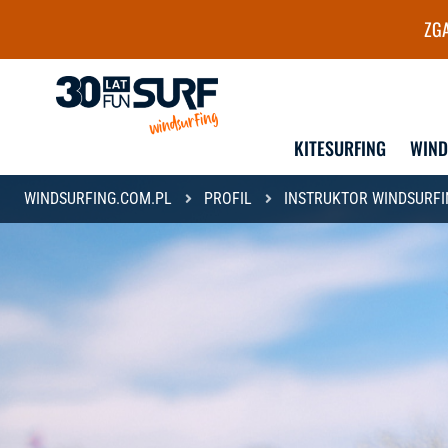
ZGA
Szkoła i wypożyczalnia Wind
KITESURFING
WIN
WINDSURFING.COM.PL
PROFIL
INSTRUKTOR WINDSURFI
DLA DZIECI
DLA MŁODZIEŻY
KURSY GRUPOWE
KURSY GRUPOWE
KURSY INDYWIDUALNE
OBOZY
LEKCJE INDYWIDUALNE
KURSY INDYWIDUALNE
LEKCJE INDYWIDUALN