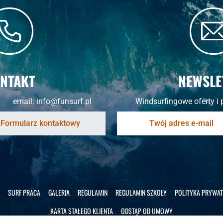
NTAKT
NEWSLE
email:
info@funsurf.pl
Windsurfingowe oferty i 
SURF PRACA
GALERIA
REGULAMIN
REGULAMIN SZKOŁY
POLITYKA PRYWAT
KARTA STAŁEGO KLIENTA
ODSTĄP OD UMOWY