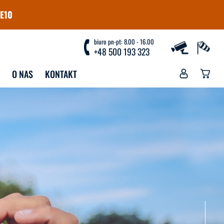
E10
biuro pn-pt: 8.00 - 16.00
+48 500 193 323
O NAS
KONTAKT
YJAZDY
WYPOŻYCZALNIA
WYPOŻYCZALNIA 
RANICZNE NA 
WINDSURFINGU
NDSURFING
PRZECHOWALNIA
RANICZNE NA 
NGFOILA