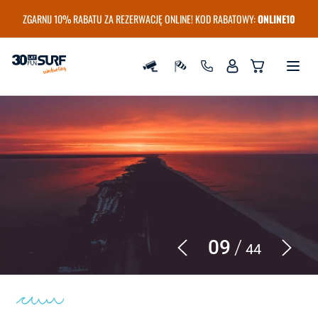
ZGARNIJ 10% RABATU ZA REZERWACJĘ ONLINE! KOD RABATOWY:
ONLINE10
Szkoła i wypożyczalnia Windsurfingu FunSurf
09
44
Poprzedni
Nastę