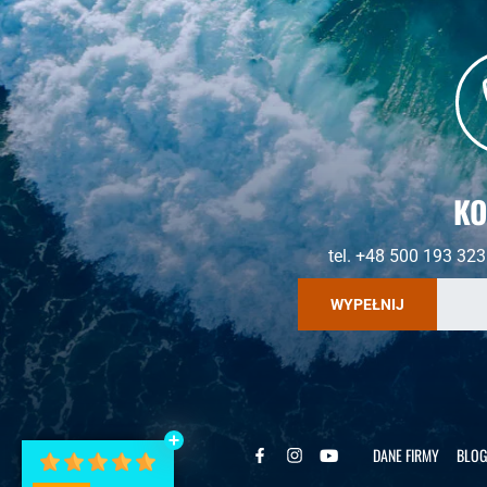
KO
tel. +48 500 193 323
WYPEŁNIJ
DANE FIRMY
BLOG