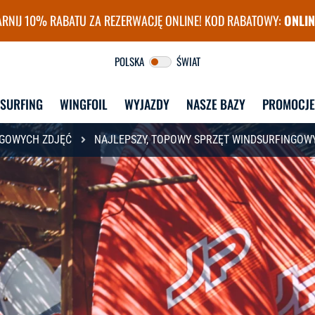
RNIJ 10% RABATU ZA REZERWACJĘ ONLINE! KOD RABATOWY:
ONLIN
surfingu FunSurf
POLSKA
ŚWIAT
DSURFING
WINGFOIL
WYJAZDY
NASZE BAZY
PROMOCJE
NGOWYCH ZDJĘĆ
NAJLEPSZY, TOPOWY SPRZĘT WINDSURFINGOW
DLA STUDENTÓW
DLA DOROSŁYCH
W
STUDENT CAMP 
KURSY GRUPOWE
WYJAZDY 
WINDSURFING
ZAG
CAMP 30+
WI
STUDENT CAMP 
KURSY INDYWIDUALNE
WINGFOIL + PUMPFOIL
WYJAZDY 
ZAG
E
LEKCJE INDYWIDUALNE
STUDENT CAMP KITE & 
WI
WAKE
KURS INSTRUKTORSKI