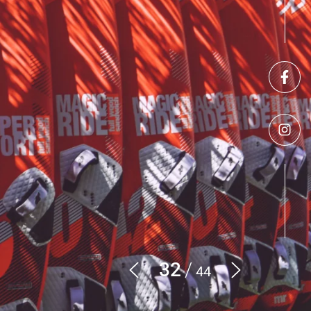
RANICZNE NA KITE
32
44
Poprzedni
Następny