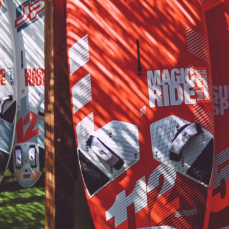
WYJAZDY 
KURSY INDYWIDUALNE
PATENT VDWS
ZAG
LEKCJE INDYWIDUALNE
KURS INSTRUKTORSKI