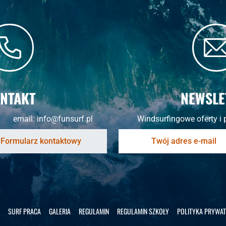
NTAKT
NEWSLE
email:
info@funsurf.pl
Windsurfingowe oferty i 
SURF PRACA
GALERIA
REGULAMIN
REGULAMIN SZKOŁY
POLITYKA PRYWAT