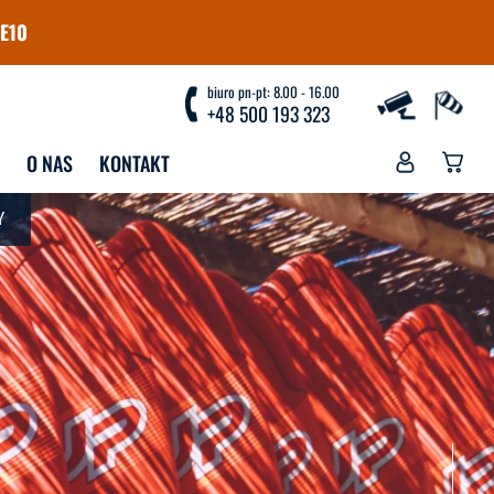
E10
biuro pn-pt: 8.00 - 16.00
+48 500 193 323
O NAS
KONTAKT
Y
YJAZDY
WYPOŻYCZALNIA
WYPOŻYCZALNIA 
RANICZNE NA 
WINDSURFINGU
NDSURFING
PRZECHOWALNIA
RANICZNE NA 
NGFOILA