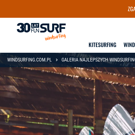
ZGA
Szkoła i wypożyczalnia Wind
KITESURFING
WIN
WINDSURFING.COM.PL
GALERIA NAJLEPSZYCH WINDSURFI
DLA DZIECI
DLA MŁODZIEŻY
KURSY GRUPOWE
KURSY GRUPOWE
KURSY INDYWIDUALNE
OBOZY
LEKCJE INDYWIDUALNE
KURSY INDYWIDUALNE
LEKCJE INDYWIDUALN