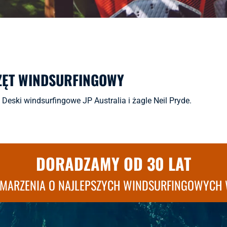
ZĘT WINDSURFINGOWY
Deski windsurfingowe JP Australia i żagle Neil Pryde.
DORADZAMY OD 30 LAT
 MARZENIA O NAJLEPSZYCH WINDSURFINGOWYCH 