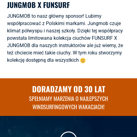
JUNGMOB X FUNSURF
JUNGMOB to nasz główny sponsor! Lubimy
współpracować z Polskimi markami. Jungmob czuje
klimat półwyspu i naszej szkoły. Dzięki tej współpracy
powstała limitowana kolekcja ciuchów FUNSURF X
JUNGMOB dla naszych instruktorów ale już wiemy, że
też chciecie mieć takie ciuchy. W tym roku stworzymy
kolekcję dostępną dla wszystkich
DORADZAMY OD 30 LAT
SPEŁNIAMY MARZENIA O NAJLEPSZYCH
WINDSURFINGOWYCH WAKACJACH!