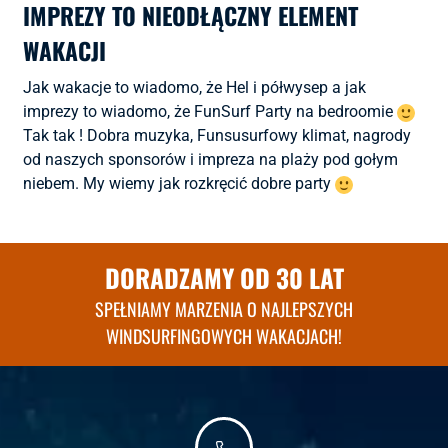
IMPREZY TO NIEODŁĄCZNY ELEMENT
WAKACJI
Jak wakacje to wiadomo, że Hel i półwysep a jak
imprezy to wiadomo, że FunSurf Party na bedroomie
Tak tak ! Dobra muzyka, Funsusurfowy klimat, nagrody
od naszych sponsorów i impreza na plaży pod gołym
niebem. My wiemy jak rozkręcić dobre party
DORADZAMY OD 30 LAT
SPEŁNIAMY MARZENIA O NAJLEPSZYCH
WINDSURFINGOWYCH WAKACJACH!