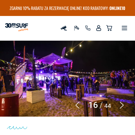
ZGARNIJ 10% RABATU ZA REZERWACJĘ ONLINE! KOD RABATOWY:
ONLINE10
Szkoła i wypożyczalnia Windsurfingu FunSurf
16
44
Poprzedni
Nastę