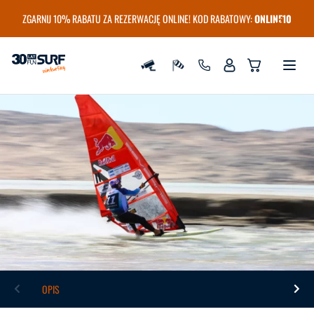
ZGARNIJ 10% RABATU ZA REZERWACJĘ ONLINE! KOD RABATOWY:
ONLINE10
Szkoła i wypożyczalnia Windsurfingu FunSurf
OPIS